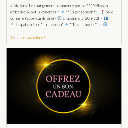
# Ateliers "Le changement commence par soi" **Réflexion
collective & outils concrets**
**En présentiel** : -
Salle
Longère (Sucé-sur-Erdre) -
1 lundi/mois, 20h-22h -
Participation libre "au chapeau"
**En distanciel** : -
…
Continuer La Lecture